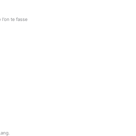
 l’on te fasse
Lang.