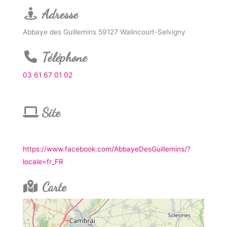
Adresse
Abbaye des Guillemins 59127 Walincourt-Selvigny
Téléphone
03 61 67 01 02
Site
https://www.facebook.com/AbbayeDesGuillemins/?
locale=fr_FR
Carte