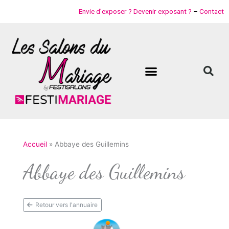
Aller
Envie d’exposer ? Devenir exposant ?
–
Contact
au
contenu
Accueil
Abbaye des Guillemins
Abbaye des Guillemins
Retour vers l'annuaire