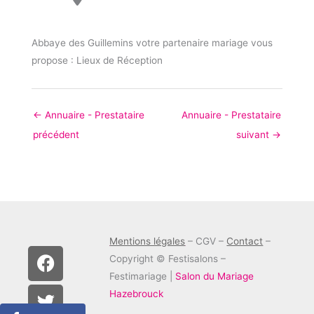
Abbaye des Guillemins votre partenaire mariage vous
propose : Lieux de Réception
←
Annuaire - Prestataire
Annuaire - Prestataire
précédent
suivant
→
Mentions légales
– CGV –
Contact
–
F
T
I
Copyright © Festisalons –
a
w
n
Festimariage |
Salon du Mariage
c
i
s
Hazebrouck
e
t
t