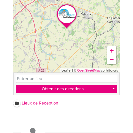
+
−
Leaflet
|
©
OpenStreetMap
contributors
Obtenir des directions
Lieux de Réception