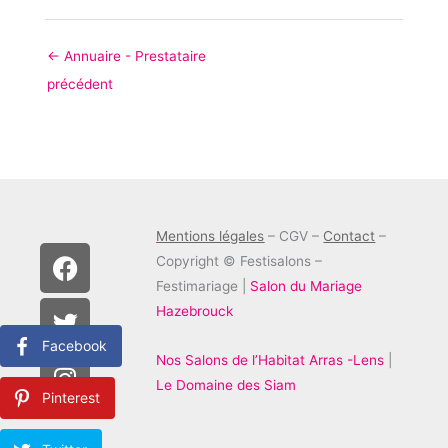
←
Annuaire - Prestataire
précédent
Mentions légales
– CGV –
Contact
–
F
T
I
Copyright © Festisalons –
a
w
n
Festimariage |
Salon du Mariage
c
i
s
Hazebrouck
e
t
t
Facebook
b
t
a
Nos Salons de l’Habitat Arras -Lens
|
o
e
g
Le Domaine des Siam
Pinterest
o
r
r
k
a