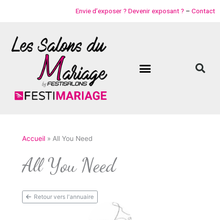
Aller
Envie d’exposer ? Devenir exposant ?
–
Contact
au
contenu
Accueil
All You Need
All You Need
Retour vers l'annuaire