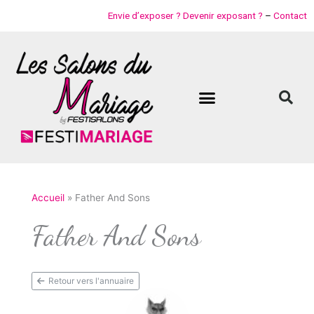
Aller
Envie d’exposer ? Devenir exposant ?
–
Contact
au
contenu
Accueil
Father And Sons
Father And Sons
Retour vers l'annuaire