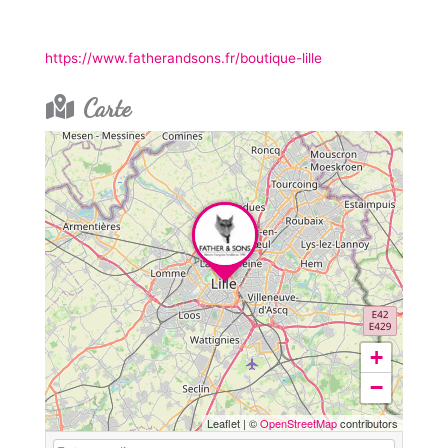
https://www.fatherandsons.fr/boutique-lille
Carte
+
−
Leaflet
|
©
OpenStreetMap
contributors