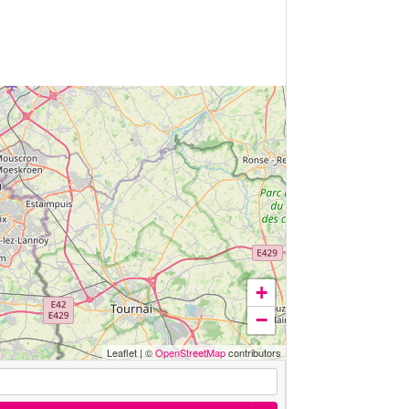
+
−
Leaflet
|
©
OpenStreetMap
contributors