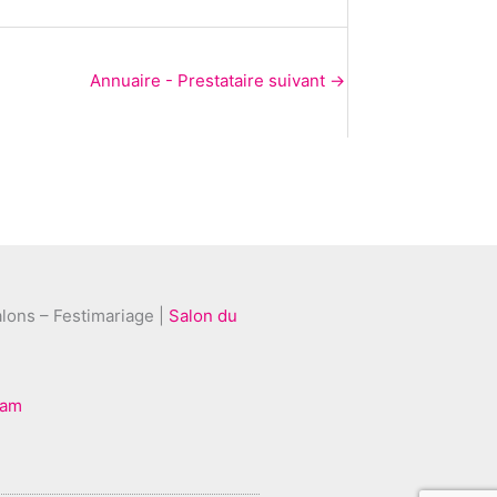
Annuaire - Prestataire suivant
→
lons – Festimariage |
Salon du
iam