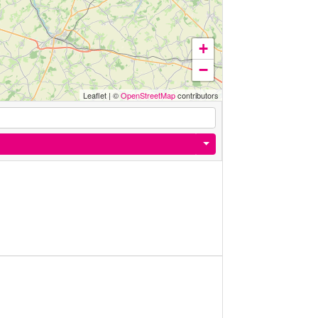
+
−
Leaflet
|
©
OpenStreetMap
contributors