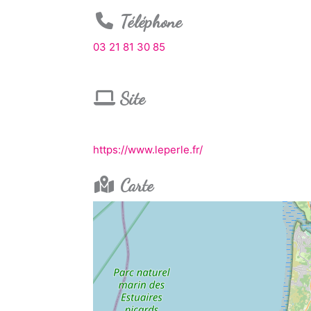
Téléphone
03 21 81 30 85
Site
https://www.leperle.fr/
Carte