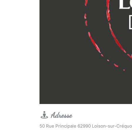
Adresse
50 Rue Principale 62990 Loison-sur-Créquo