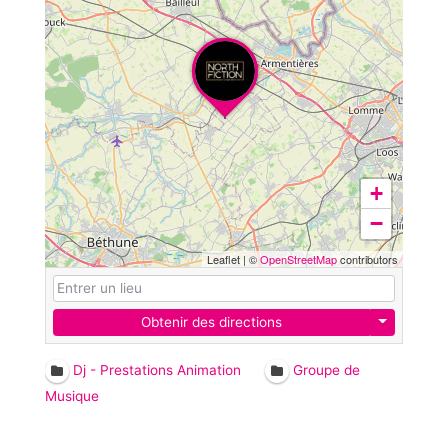
+
−
Leaflet
|
©
OpenStreetMap
contributors
Obtenir des directions
Dj - Prestations Animation
Groupe de
Musique