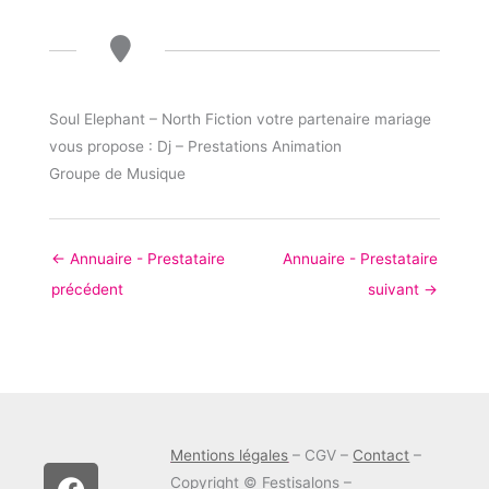
Soul Elephant – North Fiction votre partenaire mariage
vous propose : Dj – Prestations Animation
Groupe de Musique
←
Annuaire - Prestataire
Annuaire - Prestataire
précédent
suivant
→
Mentions légales
– CGV –
Contact
–
F
T
I
Copyright © Festisalons –