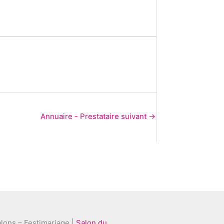
Annuaire - Prestataire suivant
→
lons – Festimariage |
Salon du