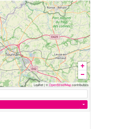
+
−
Leaflet
|
©
OpenStreetMap
contributors