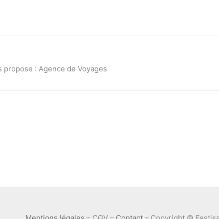
us propose : Agence de Voyages
Mentions légales
– CGV –
Contact
– Copyright © Festisa