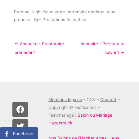
Rythme-Night Sono votre partenaire mariage vous
propose : Dj – Prestations Animation
←
Annuaire - Prestataire
Annuaire - Prestataire
précédent
suivant
→
Mentions légales
– CGV –
Contact
–
F
T
I
Copyright © Festisalons –
a
w
n
Festimariage |
Salon du Mariage
c
i
s
Hazebrouck
e
t
t
Facebook
b
t
a
Nos Salons de l’Habitat Arras -Lens
|