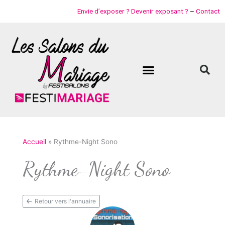
Aller
Envie d’exposer ? Devenir exposant ?
–
Contact
au
contenu
Accueil
Rythme-Night Sono
Rythme-Night Sono
Retour vers l'annuaire