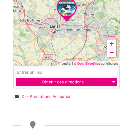
+
−
Leaflet
|
©
OpenStreetMap
contributors
Obtenir des directions
Dj - Prestations Animation